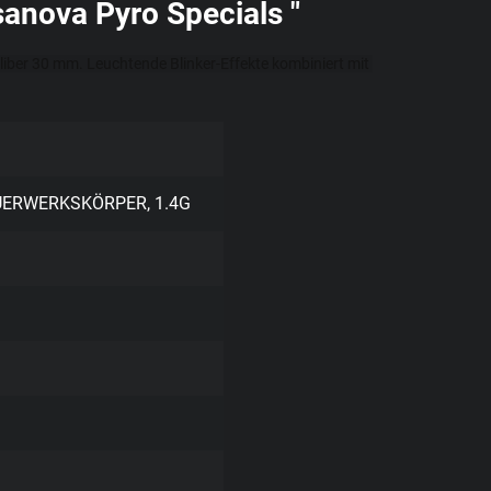
anova Pyro Specials "
iber 30 mm. Leuchtende Blinker-Effekte kombiniert mit 
UERWERKSKÖRPER, 1.4G