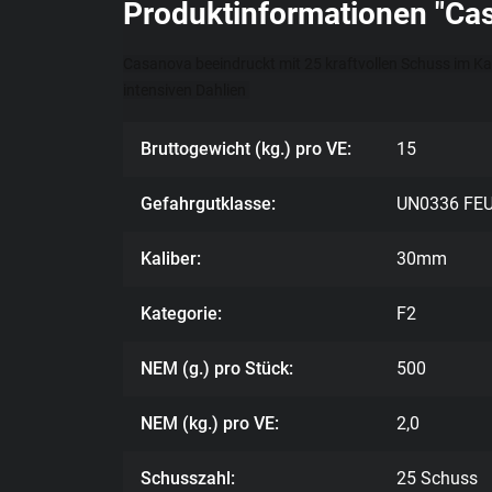
Produktinformationen "Cas
Casanova beeindruckt mit 25 kraftvollen Schuss im Kal
intensiven Dahlien 
Bruttogewicht (kg.) pro VE:
15
Gefahrgutklasse:
UN0336 FE
Kaliber:
30mm
Kategorie:
F2
NEM (g.) pro Stück:
500
NEM (kg.) pro VE:
2,0
Schusszahl:
25 Schuss