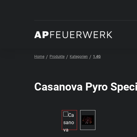
 Hauptinhalt springen
Zur Suche springen
Zur Hauptnavigation springen
Home
Produkte
Kategorien
1.4G
Casanova Pyro Speci
Bildergalerie überspringen