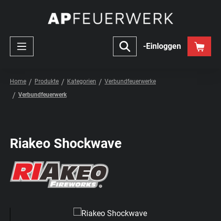
Zum Hauptinhalt springen
-Einloggen
Home
Produkte
Kategorien
Verbundfeuerwerke
Verbundfeuerwerk
Riakeo Shockwave
Bildergalerie überspringen