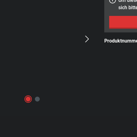
Um diese
sich bitt
Produktnumm