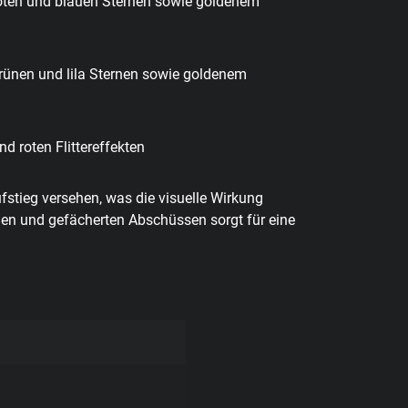
oten und blauen Sternen sowie goldenem
rünen und lila Sternen sowie goldenem
d roten Flittereffekten
stieg versehen, was die visuelle Wirkung
den und gefächerten Abschüssen sorgt für eine
.