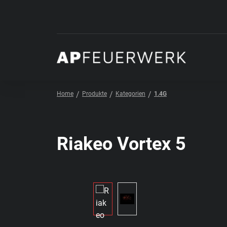
 Hauptinhalt springen
Zur Suche springen
Zur Hauptnavigation springen
Home
Produkte
Kategorien
1.4G
Riakeo Vortex 5
Bildergalerie überspringen