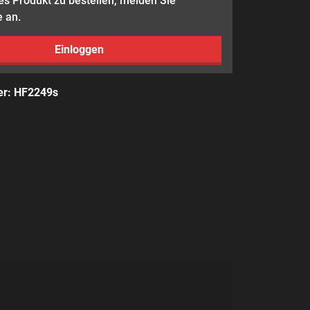
s Produkt zu bestellen, melden Sie
e an.
Einloggen
er:
HF2249s