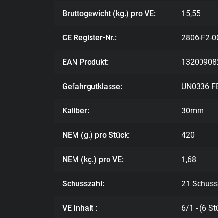
Bruttogewicht (kg.) pro VE:
15,55
CE Register-Nr.:
2806-F2-0
EAN Produkt:
13200908
Gefahrgutklasse:
UN0336 F
Kaliber:
30mm
NEM (g.) pro Stück:
420
NEM (kg.) pro VE:
1,68
Schusszahl:
21 Schuss
VE Inhalt :
6/1 - (6 St