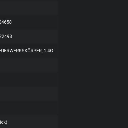
04658
22498
EUERWERKSKÖRPER, 1.4G
ück)